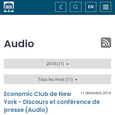
Accueil
Basculer
Togg
EN
Changez
la
navi
recherche
de
thème
Audio
2014 (11)
Tous les mois (11)
Economic Club de New
11 décembre 2014
York - Discours et conférence de
presse (Audio)