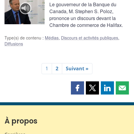
Le gouverneur de la Banque du
Canada, M. Stephen S. Poloz,
prononce un discours devant la
Chambre de commerce de Halifax.
Type(s) de contenu
:
Médias
,
Discours et activités publiques
,
Diffusions
1
2
Suivant »
Partager
Partager
Partager
Part
cette
cette
cette
cette
page
page
page
page
sur
sur
sur
par
Facebook
X
LinkedIn
courr
À propos