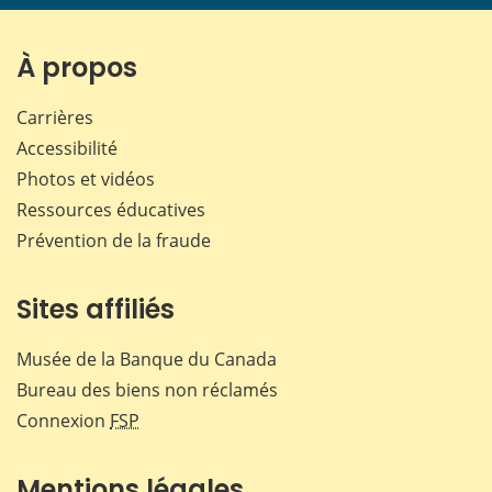
page
page
page
page
sur
sur
sur
par
Facebook
X
LinkedIn
courr
À propos
Carrières
Accessibilité
Photos et vidéos
Ressources éducatives
Prévention de la fraude
Sites affiliés
Musée de la Banque du Canada
Bureau des biens non réclamés
Connexion
FSP
Mentions légales