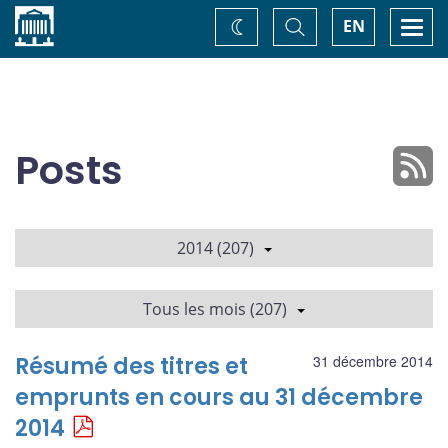
Accueil
Basculer
Togg
EN
Changez
la
navi
recherche
de
thème
Posts
2014 (207)
Tous les mois (207)
Résumé des titres et
31 décembre 2014
emprunts en cours au 31 décembre
2014