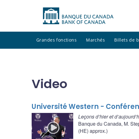
Grandes fonctions
Marchés
Billets de
Video
Université Western - Confére
Leçons d’hier et d’aujourd’h
Banque du Canada, M. Steph
(HE) approx.)