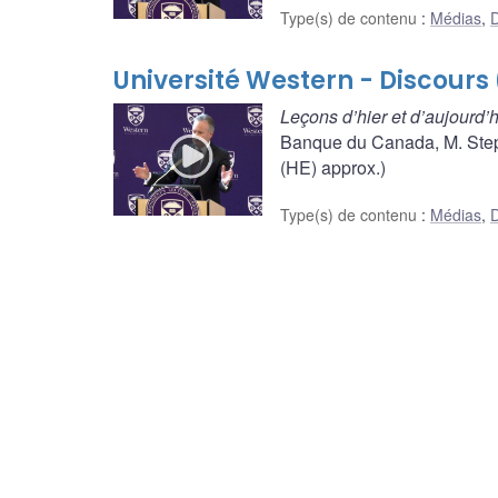
Type(s) de contenu
:
Médias
,
D
Université Western - Discours
Leçons d’hier et d’aujourd’h
Banque du Canada, M. Steph
(HE) approx.)
Type(s) de contenu
:
Médias
,
D