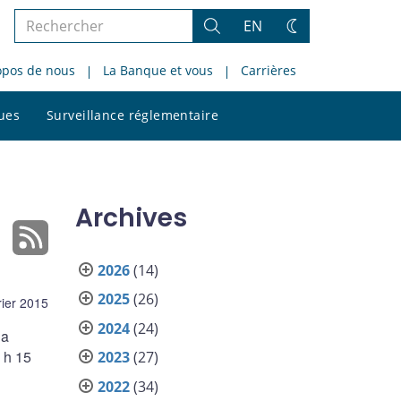
Rechercher
EN
Rechercher
Changez
dans
de
opos de nous
La Banque et vous
Carrières
le
thème
site
Rechercher
ques
Surveillance réglementaire
dans
le
site
Archives
2026
(14)
2025
(26)
rier 2015
2024
(24)
la
 h 15
2023
(27)
2022
(34)