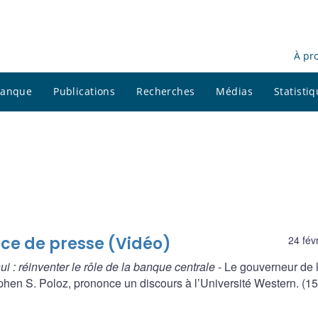
À pr
 banque
Publications
Recherches
Médias
Statisti
nce de presse (Vidéo)
24 fév
ui : réinventer le rôle de la banque centrale
- Le gouverneur de 
en S. Poloz, prononce un discours à l’Université Western. (15