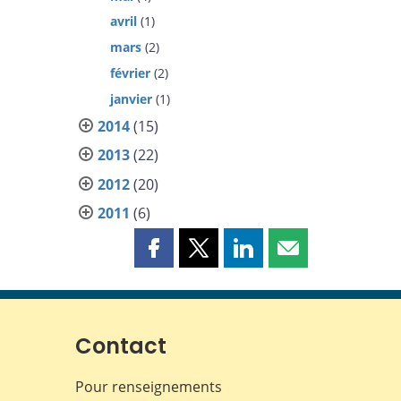
avril
(1)
mars
(2)
février
(2)
janvier
(1)
2014
(15)
2013
(22)
2012
(20)
2011
(6)
Partager
Partager
Partager
Partager
cette
cette
cette
cette
page
page
page
page
sur
sur
sur
par
Facebook
X
LinkedIn
courriel
Contact
Pour renseignements