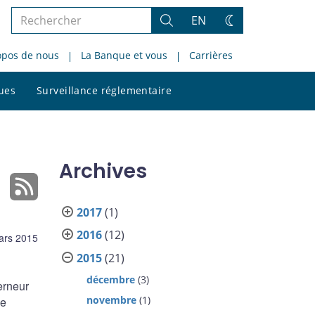
Rechercher
EN
Rechercher
Changez
dans
de
opos de nous
La Banque et vous
Carrières
le
thème
site
Rechercher
ques
Surveillance réglementaire
dans
le
site
Archives
2017
(1)
2016
(12)
ars 2015
2015
(21)
décembre
(3)
erneur
novembre
(1)
de