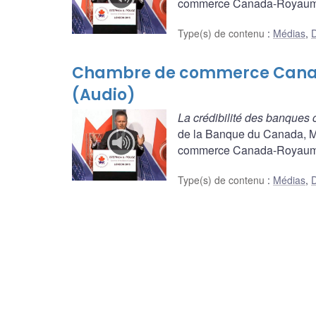
commerce Canada-Royaume-
Type(s) de contenu
:
Médias
,
D
Chambre de commerce Canad
(Audio)
La crédibilité des banques c
de la Banque du Canada, M
commerce Canada-Royaume-
Type(s) de contenu
:
Médias
,
D