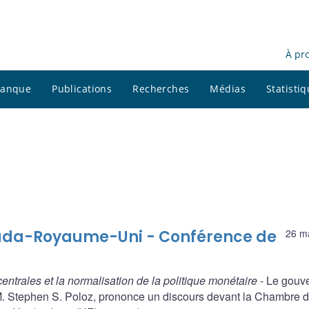
À pr
 banque
Publications
Recherches
Médias
Statisti
a-Royaume-Uni - Conférence de
26 m
entrales et la normalisation de la politique monétaire
- Le gouv
. Stephen S. Poloz, prononce un discours devant la Chambre 