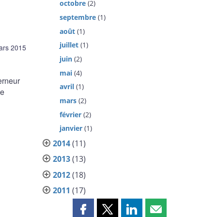
octobre
(2)
septembre
(1)
août
(1)
juillet
(1)
ars 2015
juin
(2)
mai
(4)
erneur
avril
(1)
de
mars
(2)
février
(2)
janvier
(1)
2014
(11)
2013
(13)
2012
(18)
2011
(17)
Partager
Partager
Partager
Partager