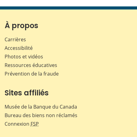
cette
cette
cette
cette
page
page
page
page
sur
sur
sur
par
Facebook
X
LinkedIn
courr
À propos
Carrières
Accessibilité
Photos et vidéos
Ressources éducatives
Prévention de la fraude
Sites affiliés
Musée de la Banque du Canada
Bureau des biens non réclamés
Connexion
FSP