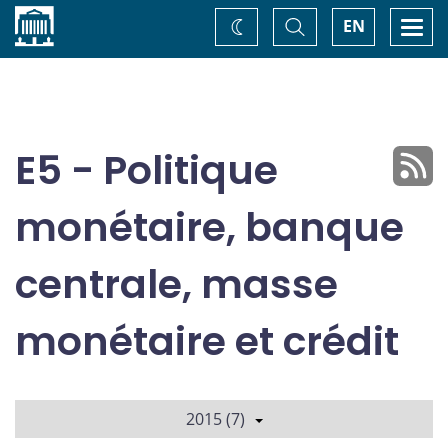
Accueil
Basculer
Togg
EN
Changez
la
navi
recherche
de
thème
E5 - Politique
monétaire, banque
centrale, masse
monétaire et crédit
2015 (7)