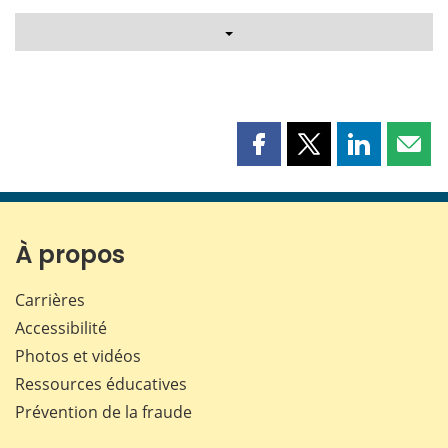
Partager
Partager
Partager
Part
cette
cette
cette
cette
page
page
page
page
sur
sur
sur
par
Facebook
X
LinkedIn
courr
À propos
Carrières
Accessibilité
Photos et vidéos
Ressources éducatives
Prévention de la fraude