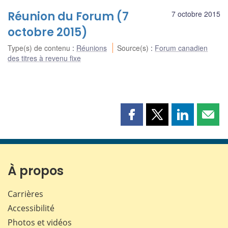
Réunion du Forum (7
7 octobre 2015
octobre 2015)
Type(s) de contenu
:
Réunions
Source(s)
:
Forum canadien
des titres à revenu fixe
Partager
Partager
Partager
Part
cette
cette
cette
cette
page
page
page
page
sur
sur
sur
par
Facebook
X
LinkedIn
courr
À propos
Carrières
Accessibilité
Photos et vidéos