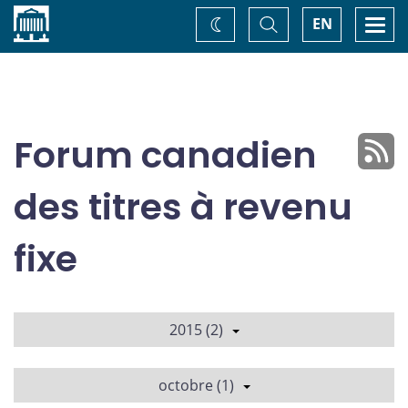
Accueil
Basculer
Togg
EN
Changez
la
navi
recherche
de
thème
Forum canadien
des titres à revenu
fixe
2015 (2)
octobre (1)