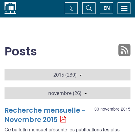
Accueil
Basculer
Togg
EN
Changez
la
navi
recherche
de
thème
Posts
2015 (230)
novembre (26)
Recherche mensuelle -
30 novembre 2015
Novembre 2015
Ce bulletin mensuel présente les publications les plus