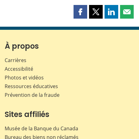
Partager
Partager
Partager
Part
cette
cette
cette
cette
page
page
page
page
sur
sur
sur
par
Facebook
X
LinkedIn
courr
À propos
Carrières
Accessibilité
Photos et vidéos
Ressources éducatives
Prévention de la fraude
Sites affiliés
Musée de la Banque du Canada
Bureau des biens non réclamés