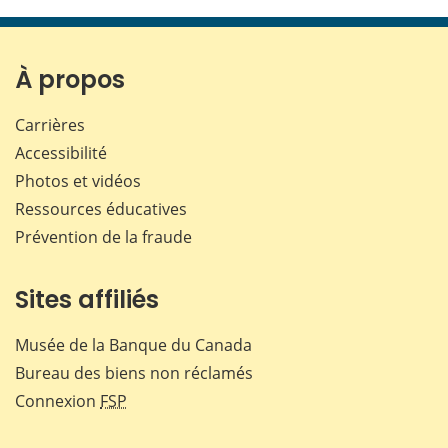
cette
cette
cette
cette
page
page
page
page
sur
sur
sur
par
Facebook
X
LinkedIn
courr
À propos
Carrières
Accessibilité
Photos et vidéos
Ressources éducatives
Prévention de la fraude
Sites affiliés
Musée de la Banque du Canada
Bureau des biens non réclamés
Connexion
FSP