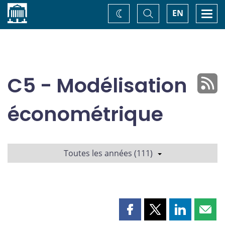
Accueil
Basculer
Togg
EN
Changez
la
navi
recherche
de
thème
C5 - Modélisation
économétrique
Toutes les années (111)
Partager
Partager
Partager
Part