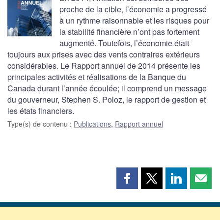
proche de la cible, l’économie a progressé
à un rythme raisonnable et les risques pour
la stabilité financière n’ont pas fortement
augmenté. Toutefois, l’économie était
toujours aux prises avec des vents contraires extérieurs
considérables. Le Rapport annuel de 2014 présente les
principales activités et réalisations de la Banque du
Canada durant l’année écoulée; il comprend un message
du gouverneur, Stephen S. Poloz, le rapport de gestion et
les états financiers.
Type(s) de contenu
:
Publications
,
Rapport annuel
Partager
Partager
Partager
Part
cette
cette
cette
cette
page
page
page
page
sur
sur
sur
par