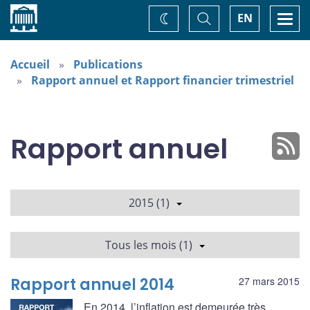
Accueil
Basculer
Togg
EN
Changez
la
navi
recherche
de
thème
Accueil
Publications
Rapport annuel et Rapport financier trimestriel
Rapport annuel
2015 (1)
Tous les mois (1)
Rapport annuel 2014
27 mars 2015
En 2014, l’inflation est demeurée très