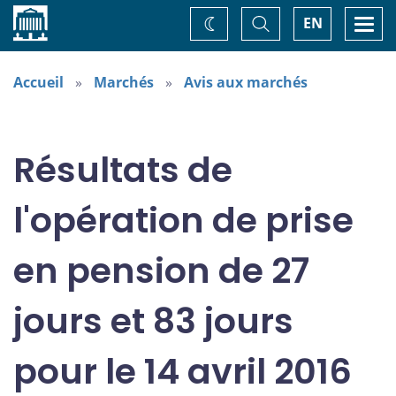
Accueil
Basculer
Togg
EN
Changez
la
navi
recherche
de
thème
Accueil
Marchés
Avis aux marchés
Résultats de
l'opération de prise
en pension de 27
jours et 83 jours
pour le 14 avril 2016