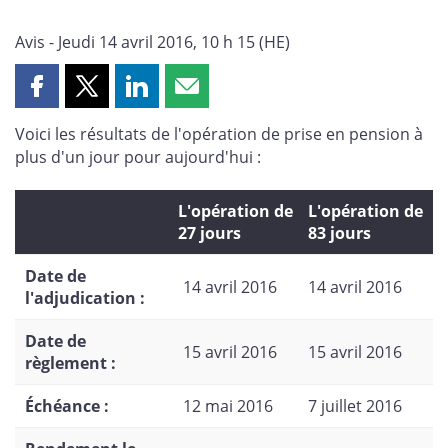
Avis - Jeudi 14 avril 2016, 10 h 15 (HE)
Partager
Partager
Partager
Partager
cette
cette
cette
cette
Voici les résultats de l'opération de prise en pension à
page
page
page
page
plus d'un jour pour aujourd'hui :
sur
sur
sur
par
Facebook
X
LinkedIn
courriel
L'opération de
L'opération de
27 jours
83 jours
Date de
14 avril 2016
14 avril 2016
l'adjudication :
Date de
15 avril 2016
15 avril 2016
règlement :
Échéance :
12 mai 2016
7 juillet 2016