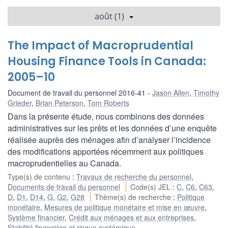
août (1)
The Impact of Macroprudential
Housing Finance Tools in Canada:
2005–10
Document de travail du personnel 2016-41
Jason Allen
,
Timothy
Grieder
,
Brian Peterson
,
Tom Roberts
Dans la présente étude, nous combinons des données
administratives sur les prêts et les données d’une enquête
réalisée auprès des ménages afin d’analyser l’incidence
des modifications apportées récemment aux politiques
macroprudentielles au Canada.
Type(s) de contenu
:
Travaux de recherche du personnel
,
Documents de travail du personnel
Code(s) JEL
:
C
,
C6
,
C63
,
D
,
D1
,
D14
,
G
,
G2
,
G28
Thème(s) de recherche
:
Politique
monétaire
,
Mesures de politique monétaire et mise en œuvre
,
Système financier
,
Crédit aux ménages et aux entreprises
,
Stabilité financière et risque systémique