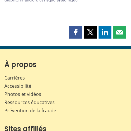
Partager
Partager
Partager
Part
cette
cette
cette
cette
page
page
page
page
sur
sur
sur
par
Facebook
X
LinkedIn
courr
À propos
Carrières
Accessibilité
Photos et vidéos
Ressources éducatives
Prévention de la fraude
Sites affiliés