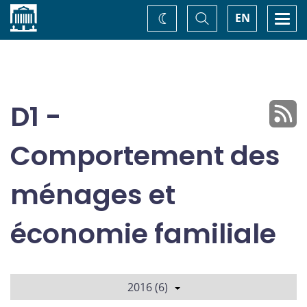
Accueil
Basculer
Togg
EN
Changez
la
navi
recherche
de
thème
D1 -
Comportement des
ménages et
économie familiale
2016 (6)