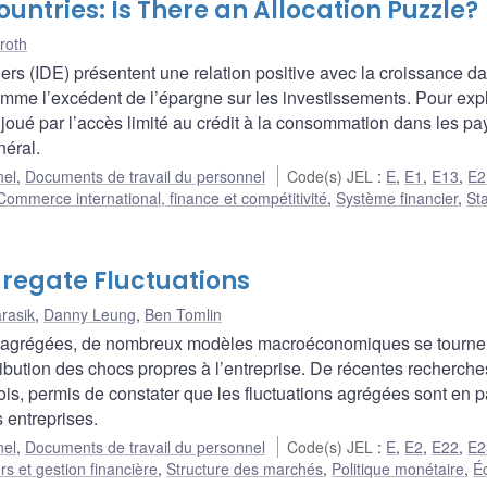
untries: Is There an Allocation Puzzle?
roth
gers (IDE) présentent une relation positive avec la croissance d
mme l’excédent de l’épargne sur les investissements. Pour exp
 joué par l’accès limité au crédit à la consommation dans les pa
néral.
nel
,
Documents de travail du personnel
Code(s) JEL
:
E
,
E1
,
E13
,
E2
Commerce international, finance et compétitivité
,
Système financier
,
Sta
regate Fluctuations
rasik
,
Danny Leung
,
Ben Tomlin
ns agrégées, de nombreux modèles macroéconomiques se tourne
ibution des chocs propres à l’entreprise. De récentes recherche
is, permis de constater que les fluctuations agrégées sont en p
 entreprises.
nel
,
Documents de travail du personnel
Code(s) JEL
:
E
,
E2
,
E22
,
E2
rs et gestion financière
,
Structure des marchés
,
Politique monétaire
,
É