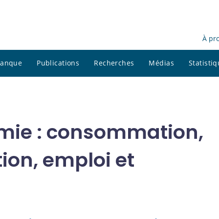
À pr
 banque
Publications
Recherches
Médias
Statisti
mie : consommation,
ion, emploi et