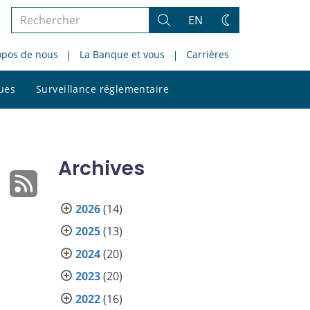
Rechercher
EN
Rechercher
Changez
dans
de
opos de nous
La Banque et vous
Carrières
le
thème
site
Rechercher
ques
Surveillance réglementaire
dans
le
site
Archives
2026
(14)
2025
(13)
2024
(20)
2023
(20)
2022
(16)