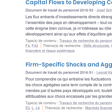
Capital Flows to Developing Co
Document de travail du personnel 2016-53
Josef Sch
Les flux entrants d’investissements directs étran
l’ensemble des pays en développement – tout co
cette énigme bien connue, je m’intéresse au rôle
développement ainsi qu’aux effets d’équilibre gé
Type(s) de contenu
:
Travaux de recherche du person
F4
,
F43
Thème(s) de recherche
:
Défis structurels
,
financière et risque systémique
Firm-Specific Shocks and Agg
Document de travail du personnel 2016-51
Leonid Ka
Pour comprendre ce qui entraîne les fluctuatio
les chocs agrégées sans tenir compte de la contr
menées par d’autres pays développés ont, toutefo
attribuables aux chocs encaissés par les grandes
Type(s) de contenu
:
Travaux de recherche du person
E3
,
L
,
L6
Thème(s) de recherche
:
Marchés financie