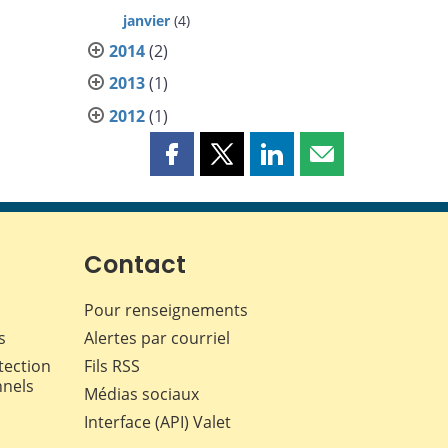
janvier
(4)
2014
(2)
2013
(1)
2012
(1)
Partager
Partager
Partager
Partager
cette
cette
cette
cette
page
page
page
page
sur
sur
sur
par
Facebook
X
LinkedIn
courriel
Contact
Pour renseignements
s
Alertes par courriel
tection
Fils RSS
nnels
Médias sociaux
Interface (API) Valet