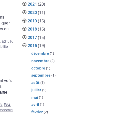
2021
(20)
2020
(11)
ans
2019
(16)
liquer
ys en
2018
(16)
2017
(15)
,
E21
,
F
,
2016
(19)
bilité
décembre
(1)
novembre
(2)
octobre
(1)
septembre
(1)
nt vers
août
(1)
s
juillet
(5)
artie
mai
(1)
avril
(1)
3
,
E24
,
conomie
février
(2)