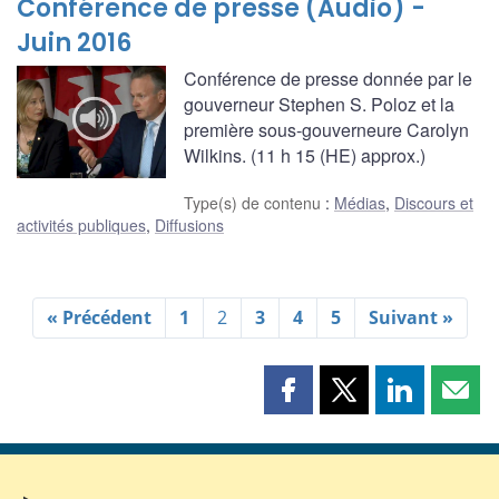
Conférence de presse (Audio) -
Juin 2016
Conférence de presse donnée par le
gouverneur Stephen S. Poloz et la
première sous-gouverneure Carolyn
Wilkins. (11 h 15 (HE) approx.)
Type(s) de contenu
:
Médias
,
Discours et
activités publiques
,
Diffusions
« Précédent
1
2
3
4
5
Suivant »
Partager
Partager
Partager
Part
cette
cette
cette
cette
page
page
page
page
sur
sur
sur
par