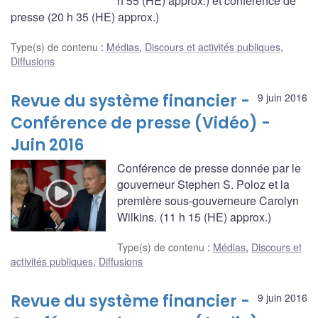
h 55 (HE) approx.) et conférence de
presse (20 h 35 (HE) approx.)
Type(s) de contenu
:
Médias
,
Discours et activités publiques
,
Diffusions
Revue du système financier -
9 juin 2016
Conférence de presse (Vidéo) -
Juin 2016
Conférence de presse donnée par le
gouverneur Stephen S. Poloz et la
première sous-gouverneure Carolyn
Wilkins. (11 h 15 (HE) approx.)
Type(s) de contenu
:
Médias
,
Discours et
activités publiques
,
Diffusions
Revue du système financier -
9 juin 2016