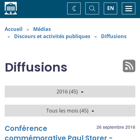
Accueil
Basculer
Togg
EN
Changez
la
navi
recherche
de
thème
Accueil
Médias
Discours et activités publiques
Diffusions
Diffusions
2016 (45)
Tous les mois (45)
Conférence
26 septembre 2016
commémorative Paul Storer -