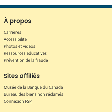
cette
cette
cette
cette
page
page
page
page
sur
sur
sur
par
Facebook
X
LinkedIn
courr
À propos
Carrières
Accessibilité
Photos et vidéos
Ressources éducatives
Prévention de la fraude
Sites affiliés
Musée de la Banque du Canada
Bureau des biens non réclamés
Connexion
FSP