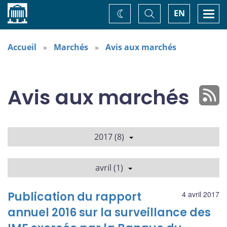
Accueil
Basculer
Togg
EN
Changez
la
navi
recherche
de
thème
Accueil
Marchés
Avis aux marchés
Avis aux marchés
2017 (8)
avril (1)
Publication du rapport
4 avril 2017
annuel 2016 sur la surveillance des