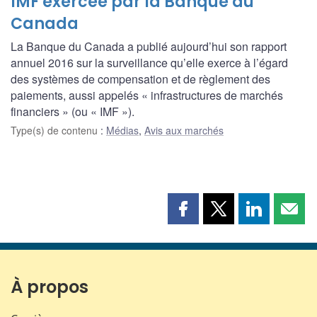
IMF exercée par la Banque du
Canada
La Banque du Canada a publié aujourd’hui son rapport
annuel 2016 sur la surveillance qu’elle exerce à l’égard
des systèmes de compensation et de règlement des
paiements, aussi appelés « infrastructures de marchés
financiers » (ou « IMF »).
Type(s) de contenu
:
Médias
,
Avis aux marchés
Partager
Partager
Partager
Part
cette
cette
cette
cette
page
page
page
page
sur
sur
sur
par
Facebook
X
LinkedIn
courr
À propos