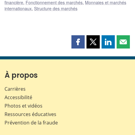
financière
,
Fonctionnement des marchés
,
Monnaies et marchés
internationaux
,
Structure des marchés
Partager
Partager
Partager
Part
cette
cette
cette
cette
page
page
page
page
sur
sur
sur
par
Facebook
X
LinkedIn
courr
À propos
Carrières
Accessibilité
Photos et vidéos
Ressources éducatives
Prévention de la fraude