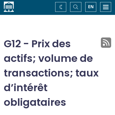
Accueil
Basculer
Togg
EN
Changez
la
navi
recherche
de
thème
G12 - Prix des
actifs; volume de
transactions; taux
d’intérêt
obligataires