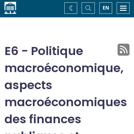
Accueil
Basculer
Togg
EN
Changez
la
navi
recherche
de
thème
E6 - Politique
macroéconomique,
aspects
macroéconomiques
des finances