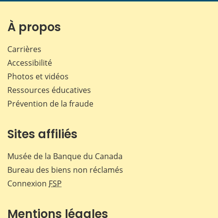
page
page
page
page
sur
sur
sur
par
Facebook
X
LinkedIn
courr
À propos
Carrières
Accessibilité
Photos et vidéos
Ressources éducatives
Prévention de la fraude
Sites affiliés
Musée de la Banque du Canada
Bureau des biens non réclamés
Connexion
FSP
Mentions légales