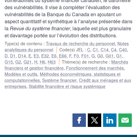
vulnérabilités du système financier canadien, le baromètre
des vulnérabilités. Il vise à compléter l’évaluation des
vulnérabilités de la Banque du Canada en ajoutant un
aspect quantitatif et synthétique à l’analyse présentée dans
la
Revue du système financier
, laquelle est plus granulaire
et davantage portée sur l’évolution des distributions.
Type(s) de contenu
:
Travaux de recherche du personnel
,
Notes
analytiques du personnel
Code(s) JEL
:
C
,
C1
,
C14
,
C4
,
C40
,
D
,
D1
,
D14
,
E
,
E3
,
E32
,
E6
,
E66
,
F
,
F0
,
F01
,
G
,
G0
,
G01
,
G1
,
G15
,
G2
,
G21
,
H
,
H6
,
H63
Thème(s) de recherche
:
Marchés
financiers et gestion financière
,
Fonctionnement des marchés
,
Modèles et outils
,
Méthodes économétriques, statistiques et
computationnelles
,
Système financier
,
Crédit aux ménages et aux
entreprises
,
Stabilité financière et risque systémique
Partager
Partager
Partager
Part
cette
cette
cette
cette