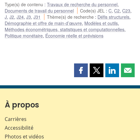
Type(s) de contenu
:
Travaux de recherche du personnel
,
Documents de travail du personnel
Code(s) JEL
:
C
,
C2
,
C23
,
J
,
J2
,
J24
,
J3
,
J31
Thème(s) de recherche
:
Défis structurels
,
Démographie et offre de main-d’œuvre
,
Modèles et outils
,
Méthodes économétriques, statistiques et computationnelles
,
Politique monétaire
,
Économie réelle et prévisions
Partager
Partager
Partager
Part
cette
cette
cette
cette
page
page
page
page
sur
sur
sur
par
Facebook
X
LinkedIn
courr
À propos
Carrières
Accessibilité
Photos et vidéos