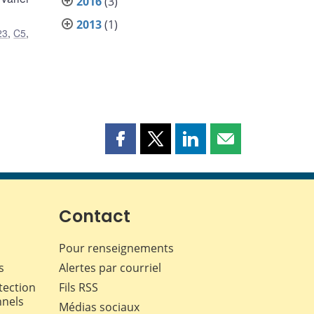
2016
(3)
2013
(1)
23
,
C5
,
Partager
Partager
Partager
Partager
cette
cette
cette
cette
page
page
page
page
sur
sur
sur
par
Facebook
X
LinkedIn
courriel
Contact
Pour renseignements
s
Alertes par courriel
tection
Fils RSS
nnels
Médias sociaux