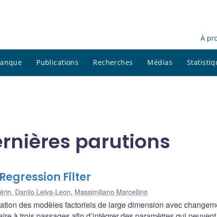
À pr
 banque
Publications
Recherches
Médias
Statisti
ernières parutions
egression Filter
érin
,
Danilo Leiva-Leon
,
Massimiliano Marcellino
ation des modèles factoriels de large dimension avec changem
éaire à trois passages afin d’intégrer des paramètres qui peuvent