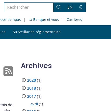
Rechercher
EN
Rechercher
Changez
dans
de
opos de nous
La Banque et vous
Carrières
le
thème
site
Rechercher
ques
Surveillance réglementaire
dans
le
site
Archives
2020
(1)
2018
(1)
2017
(1)
avril
(1)
ents de
 varier