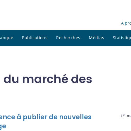
À pr
 banque
Publications
Recherches
Médias
Statisti
 du marché des
er
ce à publier de nouvelles
1
ma
ge