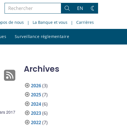
Rechercher
EN
Rechercher
Changez
dans
de
opos de nous
La Banque et vous
Carrières
le
thème
site
Rechercher
ques
Surveillance réglementaire
dans
le
site
Archives
2026
(3)
2025
(7)
2024
(6)
rs 2017
2023
(6)
2022
(7)