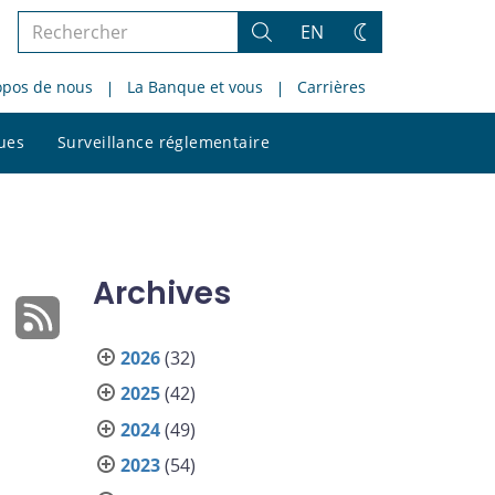
Rechercher
EN
Rechercher
Changez
dans
de
opos de nous
La Banque et vous
Carrières
le
thème
site
Rechercher
ques
Surveillance réglementaire
dans
le
site
Archives
2026
(32)
2025
(42)
2024
(49)
2023
(54)