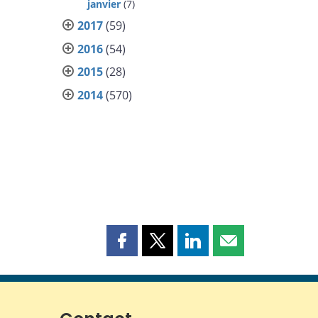
janvier
(7)
2017
(59)
2016
(54)
2015
(28)
2014
(570)
Partager
Partager
Partager
Partager
cette
cette
cette
cette
page
page
page
page
sur
sur
sur
par
Facebook
X
LinkedIn
courriel