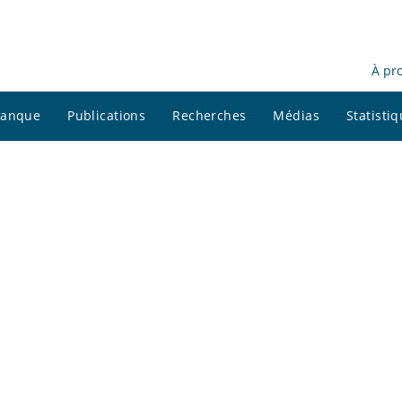
À pr
 banque
Publications
Recherches
Médias
Statisti