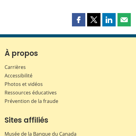
Partager
Partager
Partager
Part
cette
cette
cette
cette
page
page
page
page
sur
sur
sur
par
Facebook
X
LinkedIn
courr
À propos
Carrières
Accessibilité
Photos et vidéos
Ressources éducatives
Prévention de la fraude
Sites affiliés
Musée de la Banque du Canada