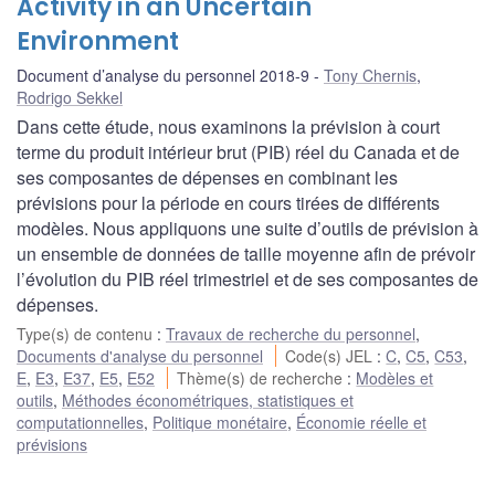
Activity in an Uncertain
Environment
Document d’analyse du personnel 2018-9
Tony Chernis
,
Rodrigo Sekkel
Dans cette étude, nous examinons la prévision à court
terme du produit intérieur brut (PIB) réel du Canada et de
ses composantes de dépenses en combinant les
prévisions pour la période en cours tirées de différents
modèles. Nous appliquons une suite d’outils de prévision à
un ensemble de données de taille moyenne afin de prévoir
l’évolution du PIB réel trimestriel et de ses composantes de
dépenses.
Type(s) de contenu
:
Travaux de recherche du personnel
,
Documents d'analyse du personnel
Code(s) JEL
:
C
,
C5
,
C53
,
E
,
E3
,
E37
,
E5
,
E52
Thème(s) de recherche
:
Modèles et
outils
,
Méthodes économétriques, statistiques et
computationnelles
,
Politique monétaire
,
Économie réelle et
prévisions