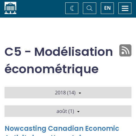
Accueil
Basculer
Togg
EN
Changez
la
navi
recherche
de
thème
C5 - Modélisation
économétrique
2018 (14)
août (1)
Nowcasting Canadian Economic