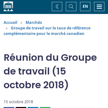
Accueil
Basculer
Togg
EN
Changez
la
navi
recherche
de
thème
Accueil
Marchés
Groupe de travail sur le taux de référence
complémentaire pour le marché canadien
Réunion du Groupe
de travail (15
octobre 2018)
15 octobre 2018