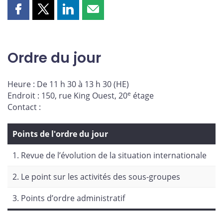
Partager
Partager
Partager
Partager
cette
cette
cette
cette
page
page
page
page
sur
sur
sur
par
Ordre du jour
Facebook
X
LinkedIn
courriel
Heure : De 11 h 30 à 13 h 30 (HE)
e
Endroit : 150, rue King Ouest, 20
étage
Contact :
Points de l'ordre du jour
1. Revue de l’évolution de la situation internationale
2. Le point sur les activités des sous-groupes
3. Points d’ordre administratif