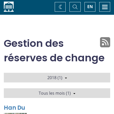
Accueil
Basculer
Togg
EN
Changez
la
navi
recherche
de
thème
Gestion des
réserves de change
2018 (1)
Tous les mois (1)
Han Du