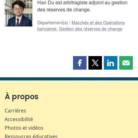
Han Du est arbitragiste adjoint au gestion
des réserves de change.
Département(s)
:
Marchés et des Opérations
bancaires
,
Gestion des réserves de change
Partager
Partager
Partager
Part
cette
cette
cette
cette
page
page
page
page
sur
sur
sur
par
Facebook
X
LinkedIn
courr
À propos
Carrières
Accessibilité
Photos et vidéos
Ressources éducatives