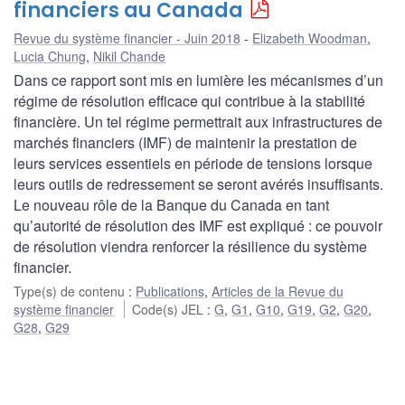
financiers au Canada
Revue du système financier - Juin 2018
Elizabeth Woodman
,
Lucia Chung
,
Nikil Chande
Dans ce rapport sont mis en lumière les mécanismes d’un
régime de résolution efficace qui contribue à la stabilité
financière. Un tel régime permettrait aux infrastructures de
marchés financiers (IMF) de maintenir la prestation de
leurs services essentiels en période de tensions lorsque
leurs outils de redressement se seront avérés insuffisants.
Le nouveau rôle de la Banque du Canada en tant
qu’autorité de résolution des IMF est expliqué : ce pouvoir
de résolution viendra renforcer la résilience du système
financier.
Type(s) de contenu
:
Publications
,
Articles de la Revue du
système financier
Code(s) JEL
:
G
,
G1
,
G10
,
G19
,
G2
,
G20
,
G28
,
G29