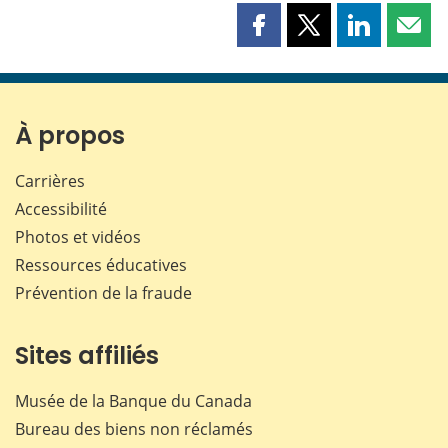
Partager
Partager
Partager
Part
cette
cette
cette
cette
page
page
page
page
sur
sur
sur
par
Facebook
X
LinkedIn
courr
À propos
Carrières
Accessibilité
Photos et vidéos
Ressources éducatives
Prévention de la fraude
Sites affiliés
Musée de la Banque du Canada
Bureau des biens non réclamés