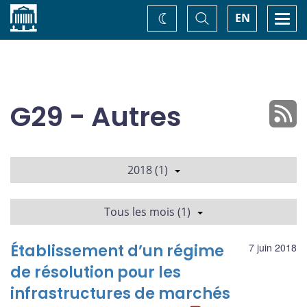
Accueil
Basculer
Togg
EN
Changez
la
navi
recherche
de
thème
G29 - Autres
2018 (1)
Tous les mois (1)
Établissement d’un régime
7 juin 2018
de résolution pour les
infrastructures de marchés