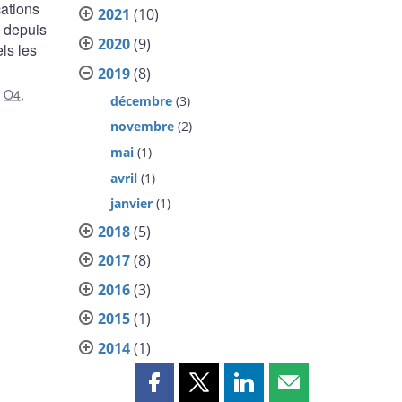
cations
2021
(10)
a depuis
2020
(9)
ls les
2019
(8)
,
O4
,
décembre
(3)
novembre
(2)
mai
(1)
avril
(1)
janvier
(1)
2018
(5)
2017
(8)
2016
(3)
2015
(1)
2014
(1)
Partager
Partager
Partager
Partager