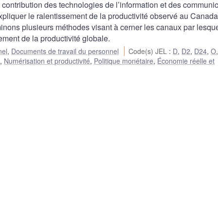
 contribution des technologies de l’information et des communi
 expliquer le ralentissement de la productivité observé au Canad
inons plusieurs méthodes visant à cerner les canaux par lesque
ement de la productivité globale.
nel
,
Documents de travail du personnel
Code(s) JEL
:
D
,
D2
,
D24
,
O
s
,
Numérisation et productivité
,
Politique monétaire
,
Économie réelle et