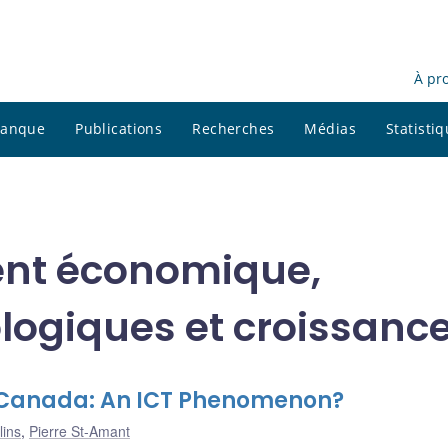
À pr
 banque
Publications
Recherches
Médias
Statisti
nt économique,
ogiques et croissanc
n Canada: An ICT Phenomenon?
lins
,
Pierre St-Amant