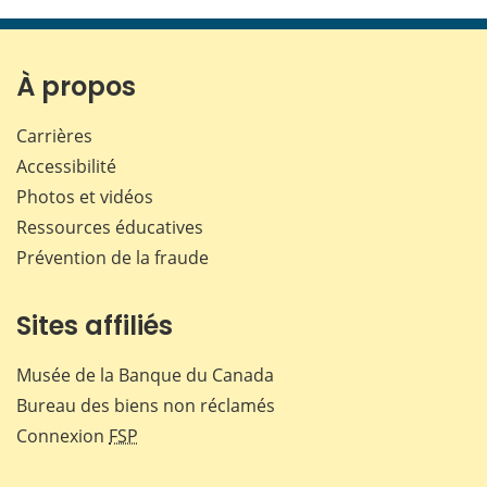
cette
cette
cette
cette
page
page
page
page
sur
sur
sur
par
Facebook
X
LinkedIn
courr
À propos
Carrières
Accessibilité
Photos et vidéos
Ressources éducatives
Prévention de la fraude
Sites affiliés
Musée de la Banque du Canada
Bureau des biens non réclamés
Connexion
FSP