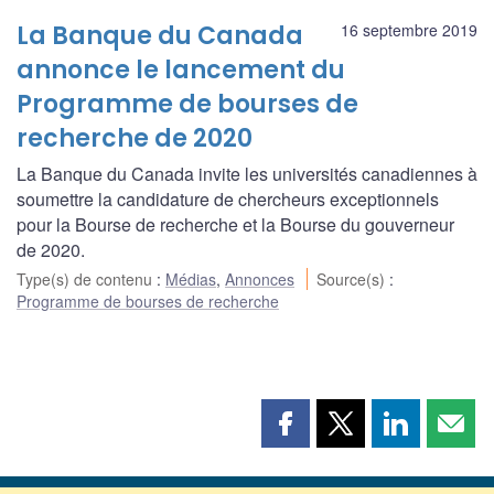
La Banque du Canada
16 septembre 2019
annonce le lancement du
Programme de bourses de
recherche de 2020
La Banque du Canada invite les universités canadiennes à
soumettre la candidature de chercheurs exceptionnels
pour la Bourse de recherche et la Bourse du gouverneur
de 2020.
Type(s) de contenu
:
Médias
,
Annonces
Source(s)
:
Programme de bourses de recherche
Partager
Partager
Partager
Part
cette
cette
cette
cette
page
page
page
page