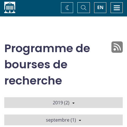
Accueil
Basculer
Togg
EN
Changez
la
navi
recherche
de
thème
Programme de
bourses de
recherche
2019 (2)
septembre (1)