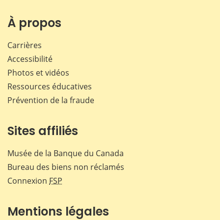
sur
sur
sur
par
Facebook
X
LinkedIn
courr
À propos
Carrières
Accessibilité
Photos et vidéos
Ressources éducatives
Prévention de la fraude
Sites affiliés
Musée de la Banque du Canada
Bureau des biens non réclamés
Connexion
FSP
Mentions légales