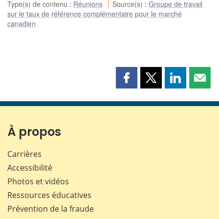
Type(s) de contenu
:
Réunions
Source(s)
:
Groupe de travail
sur le taux de référence complémentaire pour le marché
canadien
Partager
Partager
Partager
Part
cette
cette
cette
cette
page
page
page
page
sur
sur
sur
par
Facebook
X
LinkedIn
courr
À propos
Carrières
Accessibilité
Photos et vidéos
Ressources éducatives
Prévention de la fraude