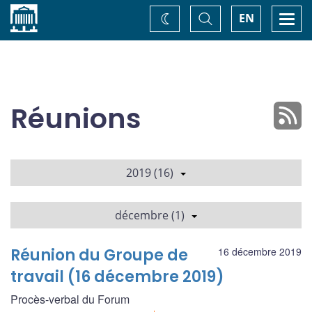
Accueil
Basculer
Togg
EN
Changez
la
navi
recherche
de
thème
Réunions
2019 (16)
décembre (1)
Réunion du Groupe de
16 décembre 2019
travail (16 décembre 2019)
Procès-verbal du Forum