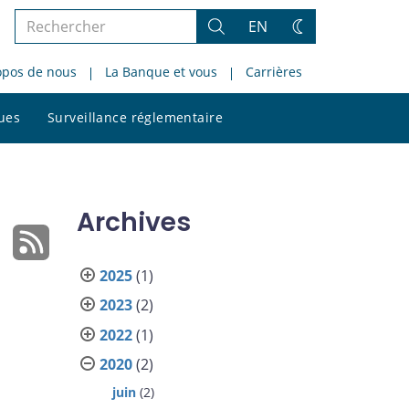
Rechercher
EN
Rechercher
Changez
dans
de
opos de nous
La Banque et vous
Carrières
le
thème
site
Rechercher
ques
Surveillance réglementaire
dans
le
site
Archives
2025
(1)
2023
(2)
2022
(1)
2020
(2)
juin
(2)