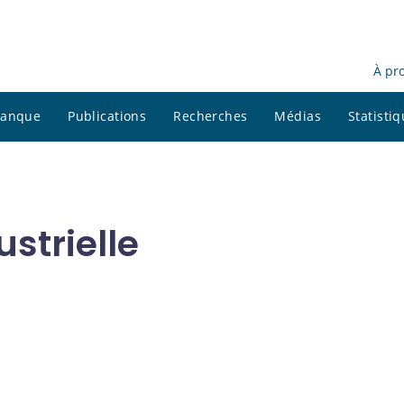
À pr
 banque
Publications
Recherches
Médias
Statisti
strielle