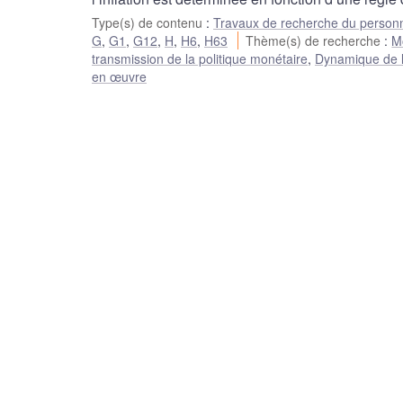
Type(s) de contenu
:
Travaux de recherche du person
G
,
G1
,
G12
,
H
,
H6
,
H63
Thème(s) de recherche
:
Mo
transmission de la politique monétaire
,
Dynamique de l’i
en œuvre