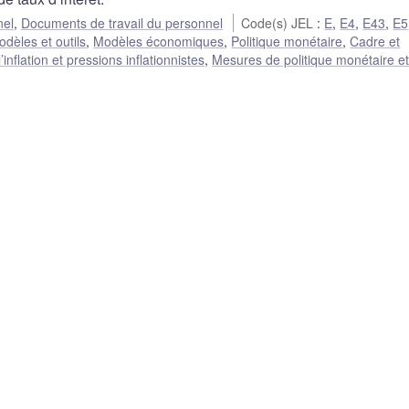
nel
,
Documents de travail du personnel
Code(s) JEL
:
E
,
E4
,
E43
,
E5
dèles et outils
,
Modèles économiques
,
Politique monétaire
,
Cadre et
nflation et pressions inflationnistes
,
Mesures de politique monétaire e