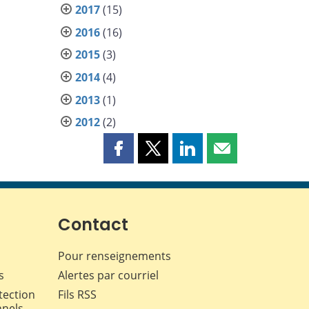
2017
(15)
2016
(16)
2015
(3)
2014
(4)
2013
(1)
2012
(2)
Partager
Partager
Partager
Partager
cette
cette
cette
cette
page
page
page
page
sur
sur
sur
par
Facebook
X
LinkedIn
courriel
Contact
Pour renseignements
s
Alertes par courriel
tection
Fils RSS
nnels