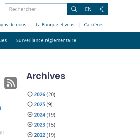
Rechercher
EN
Rechercher
Changez
dans
de
opos de nous
La Banque et vous
Carrières
le
thème
site
Rechercher
ques
Surveillance réglementaire
dans
le
site
Archives
2026
(20)
2025
(9)
n
2024
(19)
2023
(15)
el
2022
(19)