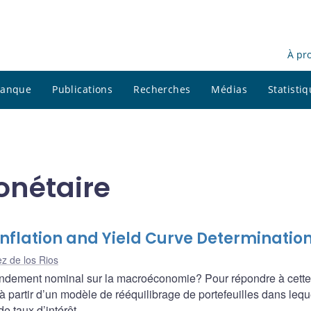
À pr
 banque
Publications
Recherches
Médias
Statisti
onétaire
Inflation and Yield Curve Determinatio
ez de los Rios
 à rendement nominal sur la macroéconomie? Pour répondre à cette
 partir d’un modèle de rééquilibrage de portefeuilles dans lequ
de taux d’intérêt.