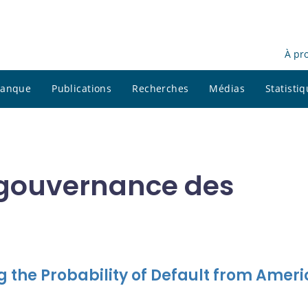
À pr
 banque
Publications
Recherches
Médias
Statisti
 gouvernance des
g the Probability of Default from Amer