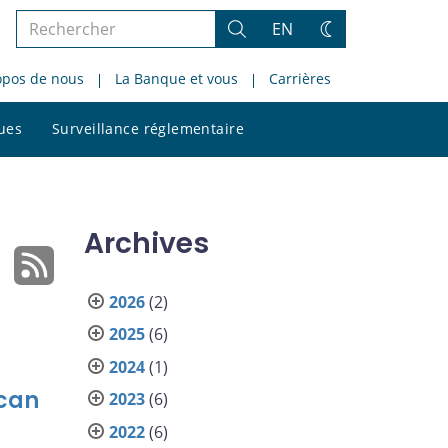
Rechercher
EN
Rechercher
Changez
dans
de
opos de nous
La Banque et vous
Carrières
le
thème
site
Rechercher
ques
Surveillance réglementaire
dans
le
site
Archives
2026
(2)
2025
(6)
2024
(1)
ican
2023
(6)
2022
(6)