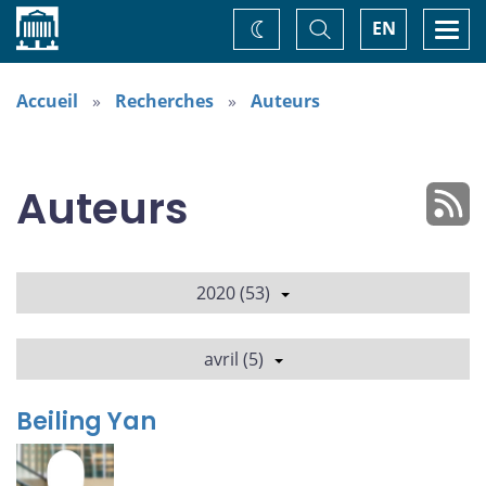
Accueil
Basculer
Togg
EN
Changez
la
navi
recherche
de
thème
Accueil
Recherches
Auteurs
Auteurs
2020 (53)
avril (5)
Beiling Yan