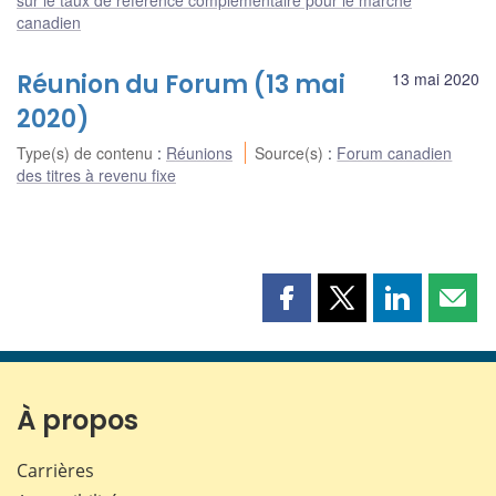
canadien
Réunion du Forum (13 mai
13 mai 2020
2020)
Type(s) de contenu
:
Réunions
Source(s)
:
Forum canadien
des titres à revenu fixe
Partager
Partager
Partager
Part
cette
cette
cette
cette
page
page
page
page
sur
sur
sur
par
Facebook
X
LinkedIn
courr
À propos
Carrières