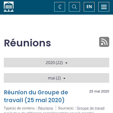
Accueil
Basculer
Togg
EN
Changez
la
navi
recherche
de
thème
Réunions
2020 (22)
mai (2)
Réunion du Groupe de
25 mai 2020
travail (25 mai 2020)
Type(s) de contenu
:
Réunions
Source(s)
:
Groupe de travail
sur le taux de référence complémentaire pour le marché