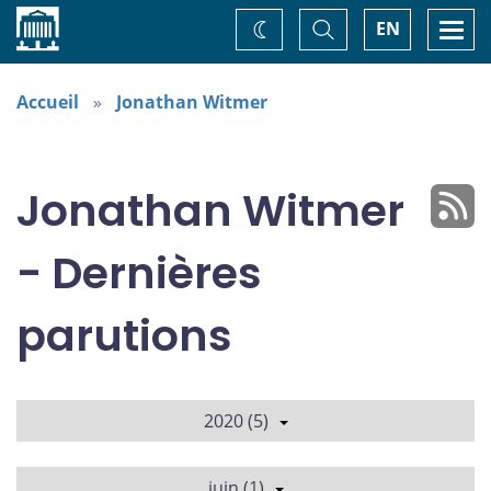
Accueil
Basculer
Togg
EN
Changez
la
navi
recherche
de
thème
Accueil
Jonathan Witmer
Jonathan Witmer
- Dernières
parutions
2020 (5)
juin (1)