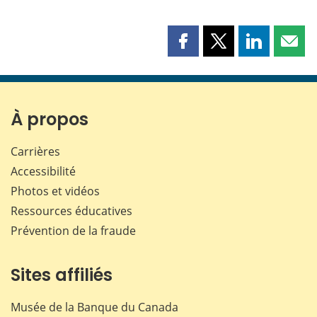
Partager
Partager
Partager
Part
cette
cette
cette
cette
page
page
page
page
sur
sur
sur
par
Facebook
X
LinkedIn
courr
À propos
Carrières
Accessibilité
Photos et vidéos
Ressources éducatives
Prévention de la fraude
Sites affiliés
Musée de la Banque du Canada