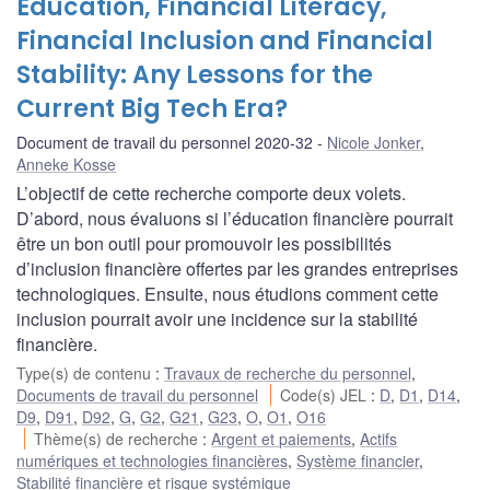
Education, Financial Literacy,
Financial Inclusion and Financial
Stability: Any Lessons for the
Current Big Tech Era?
Document de travail du personnel 2020-32
Nicole Jonker
,
Anneke Kosse
L’objectif de cette recherche comporte deux volets.
D’abord, nous évaluons si l’éducation financière pourrait
être un bon outil pour promouvoir les possibilités
d’inclusion financière offertes par les grandes entreprises
technologiques. Ensuite, nous étudions comment cette
inclusion pourrait avoir une incidence sur la stabilité
financière.
Type(s) de contenu
:
Travaux de recherche du personnel
,
Documents de travail du personnel
Code(s) JEL
:
D
,
D1
,
D14
,
D9
,
D91
,
D92
,
G
,
G2
,
G21
,
G23
,
O
,
O1
,
O16
Thème(s) de recherche
:
Argent et paiements
,
Actifs
numériques et technologies financières
,
Système financier
,
Stabilité financière et risque systémique