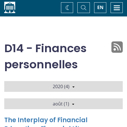
Accueil
Basculer
Togg
EN
Changez
la
navi
recherche
de
thème
D14 - Finances
personnelles
2020 (4)
août (1)
The Interplay of Financial