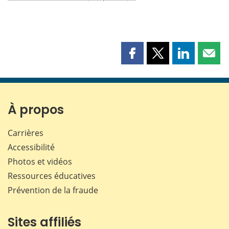
Partager
Partager
Partager
Part
cette
cette
cette
cette
page
page
page
page
sur
sur
sur
par
Facebook
X
LinkedIn
courr
À propos
Carrières
Accessibilité
Photos et vidéos
Ressources éducatives
Prévention de la fraude
Sites affiliés