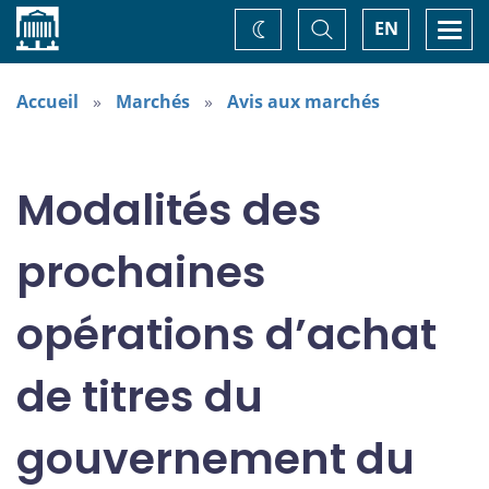
Accueil
Basculer
Togg
EN
Changez
la
navi
recherche
de
thème
Accueil
Marchés
Avis aux marchés
Modalités des
prochaines
opérations d’achat
de titres du
gouvernement du