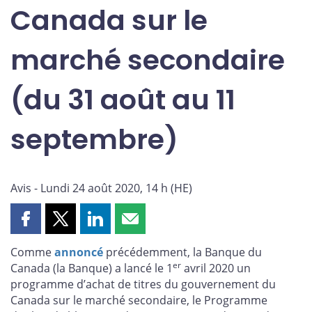
Canada sur le
marché secondaire
(du 31 août au 11
septembre)
Avis - Lundi 24 août 2020, 14 h (HE)
Partager
Partager
Partager
Partager
cette
cette
cette
cette
Comme
annoncé
précédemment, la Banque du
page
page
page
page
er
Canada (la Banque) a lancé le 1
avril 2020 un
sur
sur
sur
par
programme d’achat de titres du gouvernement du
Facebook
X
LinkedIn
courriel
Canada sur le marché secondaire, le Programme