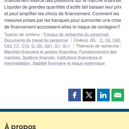
financement exerce des pressions sur le marché financier.
Liquider de grandes quantités d’actifs fait baisser leur prix
et peut amplifier les chocs de financement. Comment les
mesures prises par les banques pour surmonter une crise
de financement accroissent-elles le risque de contagion?
Type(s) de contenu
:
Travaux de recherche du personnel
,
Documents de travail du personnel
Code(s) JEL
:
C
,
C6
,
C62
,
C63
,
C7
,
C72
,
G
,
G0
,
G01
,
G1
,
G11
Thème(s) de recherche
:
Marchés financiers et gestion financière
,
Fonctionnement des
marchés
,
Système financier
,
Institutions financières et
intermédiation
,
Stabilité financière et risque systémique
Partager
Partager
Partager
Part
cette
cette
cette
cette
page
page
page
page
sur
sur
sur
par
Facebook
X
LinkedIn
courr
À propos