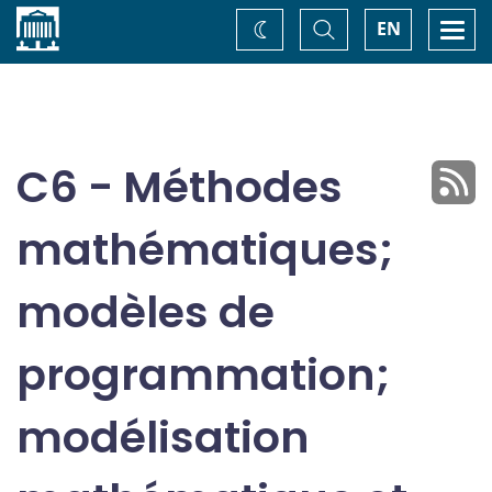
Accueil
Basculer
Togg
EN
Changez
la
navi
recherche
de
thème
C6 - Méthodes
mathématiques;
modèles de
programmation;
modélisation