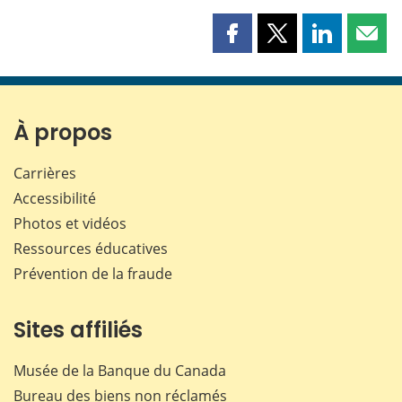
Partager
Partager
Partager
Part
cette
cette
cette
cette
page
page
page
page
sur
sur
sur
par
Facebook
X
LinkedIn
courr
À propos
Carrières
Accessibilité
Photos et vidéos
Ressources éducatives
Prévention de la fraude
Sites affiliés
Musée de la Banque du Canada
Bureau des biens non réclamés