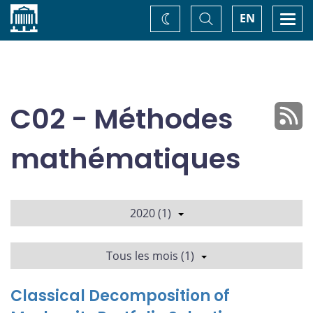
Accueil
Basculer
Togg
EN
Changez
la
navi
recherche
de
thème
C02 - Méthodes
mathématiques
2020 (1)
Tous les mois (1)
Classical Decomposition of