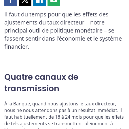
Partager
Partager
Partager
Partager
cette
cette
cette
cette
Il faut du temps pour que les effets des
page
page
page
page
ajustements du taux directeur – notre
sur
sur
sur
par
Facebook
X
LinkedIn
courriel
principal outil de politique monétaire – se
fassent sentir dans l’économie et le système
financier.
Quatre canaux de
transmission
À la Banque, quand nous ajustons le taux directeur,
nous ne nous attendons pas à un résultat immédiat. Il
faut habituellement de 18 à 24 mois pour que les effets
de tels ajustements se transmettent pleinement à