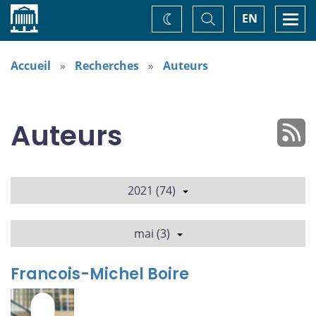
Accueil
Basculer
Togg
EN
Changez
la
navi
recherche
de
thème
Accueil
Recherches
Auteurs
Auteurs
2021 (74)
mai (3)
Francois-Michel Boire