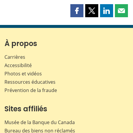
Partager
Partager
Partager
Part
cette
cette
cette
cette
page
page
page
page
sur
sur
sur
par
Facebook
X
LinkedIn
courr
À propos
Carrières
Accessibilité
Photos et vidéos
Ressources éducatives
Prévention de la fraude
Sites affiliés
Musée de la Banque du Canada
Bureau des biens non réclamés