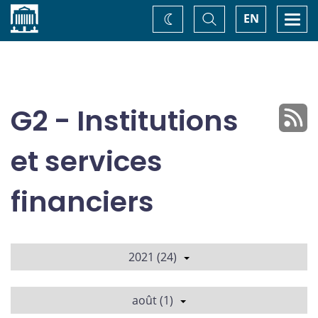
Accueil
Basculer
Togg
EN
Changez
la
navi
recherche
de
thème
G2 - Institutions
et services
financiers
2021 (24)
août (1)