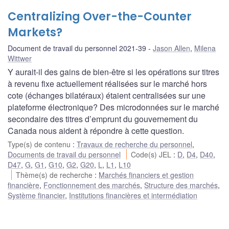
Centralizing Over-the-Counter
Markets?
Document de travail du personnel 2021-39
Jason Allen
,
Milena
Wittwer
Y aurait-il des gains de bien-être si les opérations sur titres
à revenu fixe actuellement réalisées sur le marché hors
cote (échanges bilatéraux) étaient centralisées sur une
plateforme électronique? Des microdonnées sur le marché
secondaire des titres d’emprunt du gouvernement du
Canada nous aident à répondre à cette question.
Type(s) de contenu
:
Travaux de recherche du personnel
,
Documents de travail du personnel
Code(s) JEL
:
D
,
D4
,
D40
,
D47
,
G
,
G1
,
G10
,
G2
,
G20
,
L
,
L1
,
L10
Thème(s) de recherche
:
Marchés financiers et gestion
financière
,
Fonctionnement des marchés
,
Structure des marchés
,
Système financier
,
Institutions financières et intermédiation