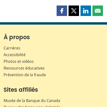
Partager
Partager
Partager
Part
cette
cette
cette
cette
page
page
page
page
sur
sur
sur
par
Facebook
X
LinkedIn
courr
À propos
Carrières
Accessibilité
Photos et vidéos
Ressources éducatives
Prévention de la fraude
Sites affiliés
Musée de la Banque du Canada