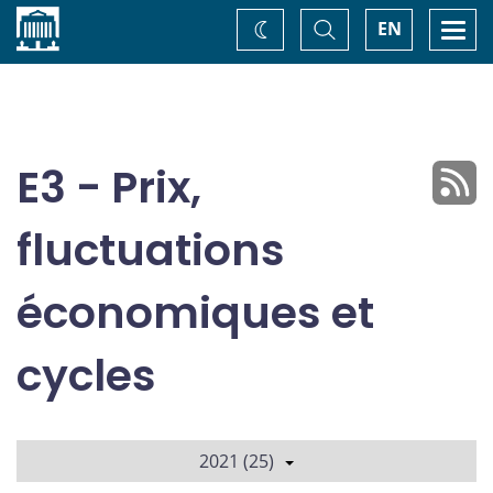
Accueil
Basculer
Togg
EN
Changez
la
navi
recherche
de
thème
E3 - Prix,
fluctuations
économiques et
cycles
2021 (25)