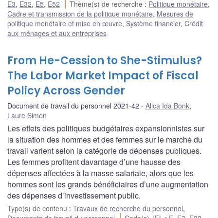
E3
,
E32
,
E5
,
E52
Thème(s) de recherche
:
Politique monétaire
,
Cadre et transmission de la politique monétaire
,
Mesures de
politique monétaire et mise en œuvre
,
Système financier
,
Crédit
aux ménages et aux entreprises
From He-Cession to She-Stimulus?
The Labor Market Impact of Fiscal
Policy Across Gender
Document de travail du personnel 2021-42
Alica Ida Bonk
,
Laure Simon
Les effets des politiques budgétaires expansionnistes sur
la situation des hommes et des femmes sur le marché du
travail varient selon la catégorie de dépenses publiques.
Les femmes profitent davantage d’une hausse des
dépenses affectées à la masse salariale, alors que les
hommes sont les grands bénéficiaires d’une augmentation
des dépenses d’investissement public.
Type(s) de contenu
:
Travaux de recherche du personnel
,
Documents de travail du personnel
Code(s) JEL
:
E
,
E3
,
E32
,