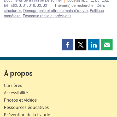
E6
,
E62
,
J
,
J1
,
J16
,
J2
,
J21
Thème(s) de recherche
:
Défis
structurels
,
Démographie et offre de main-d’œuvre
,
Politique
monétaire
,
Économie réelle et prévisions
Partager
Partager
Partager
Part
cette
cette
cette
cette
page
page
page
page
sur
sur
sur
par
Facebook
X
LinkedIn
courr
À propos
Carrières
Accessibilité
Photos et vidéos
Ressources éducatives
Prévention de la fraude