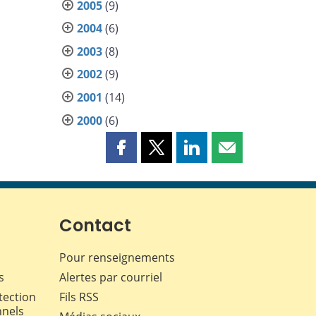
2005
(9)
2004
(6)
2003
(8)
2002
(9)
2001
(14)
2000
(6)
Partager
Partager
Partager
Partager
cette
cette
cette
cette
page
page
page
page
sur
sur
sur
par
Facebook
X
LinkedIn
courriel
Contact
Pour renseignements
s
Alertes par courriel
tection
Fils RSS
nnels