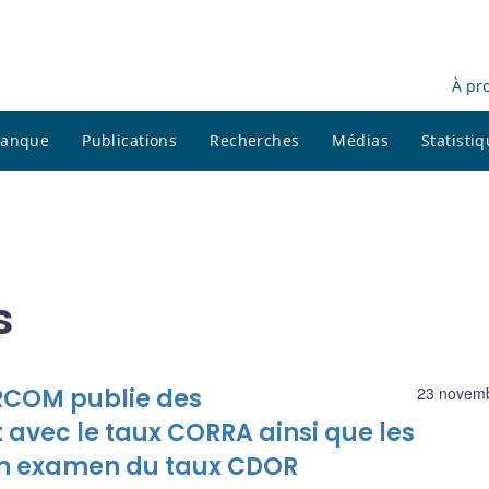
À pr
 banque
Publications
Recherches
Médias
Statisti
s
ARCOM publie des
23 novem
vec le taux CORRA ainsi que les
son examen du taux CDOR