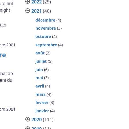
2022
(29)
urd’hui
night
2021
(46)
décembre
(4)
r le
novembre
(3)
octobre
(4)
bre 2021
septembre
(4)
août
(2)
re
juillet
(5)
juin
(6)
hat de
mai
(3)
ent du
avril
(4)
mars
(4)
février
(3)
bre 2021
janvier
(4)
2020
(111)
2019
(11)