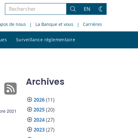
Rechercher
EN
Rechercher
Changez
dans
de
opos de nous
La Banque et vous
Carrières
le
thème
site
Rechercher
ques
Surveillance réglementaire
dans
le
site
Archives
2026
(11)
2025
(20)
bre 2021
2024
(27)
2023
(27)