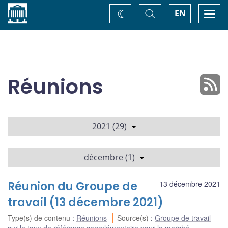
Accueil
Basculer
Togg
EN
Changez
la
navi
recherche
de
thème
Réunions
2021 (29)
décembre (1)
Réunion du Groupe de
13 décembre 2021
travail (13 décembre 2021)
Type(s) de contenu
:
Réunions
Source(s)
:
Groupe de travail
sur le taux de référence complémentaire pour le marché