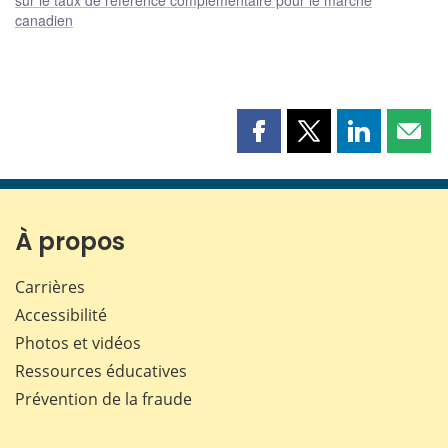
canadien
Partager
Partager
Partager
Part
cette
cette
cette
cette
page
page
page
page
sur
sur
sur
par
Facebook
X
LinkedIn
courr
À propos
Carrières
Accessibilité
Photos et vidéos
Ressources éducatives
Prévention de la fraude