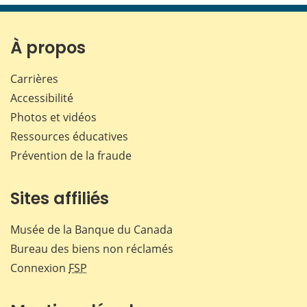
page
page
page
page
sur
sur
sur
par
Facebook
X
LinkedIn
courr
À propos
Carrières
Accessibilité
Photos et vidéos
Ressources éducatives
Prévention de la fraude
Sites affiliés
Musée de la Banque du Canada
Bureau des biens non réclamés
Connexion
FSP