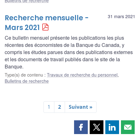
Bulletins de recherche
Recherche mensuelle -
31 mars 2021
Mars 2021
Ce bulletin mensuel présente les publications les plus
récentes des économistes de la Banque du Canada, y
compris les études parues dans des publications externes
et les documents de travail publiés dans le site de la
Banque.
Type(s) de contenu
:
Travaux de recherche du personnel
,
Bulletins de recherche
1
2
Suivant »
Partager
Partager
Partager
Part
cette
cette
cette
cette