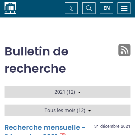
Accueil
Basculer
Togg
EN
Changez
la
navi
recherche
de
thème
Bulletin de
recherche
2021 (12)
Tous les mois (12)
Recherche mensuelle -
31 décembre 2021