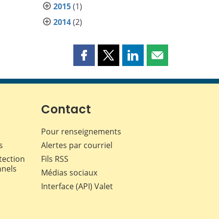
2015
(1)
2014
(2)
Partager
Partager
Partager
Partager
cette
cette
cette
cette
page
page
page
page
sur
sur
sur
par
Facebook
X
LinkedIn
courriel
Contact
Pour renseignements
s
Alertes par courriel
tection
Fils RSS
nnels
Médias sociaux
Interface (API) Valet