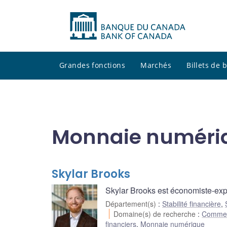
Grandes fonctions
Marchés
Billets de
Monnaie numéri
Skylar Brooks
Skylar Brooks est économiste-expe
Département(s)
:
Stabilité financière
,
Domaine(s) de recherche
:
Commerc
financiers
,
Monnaie numérique