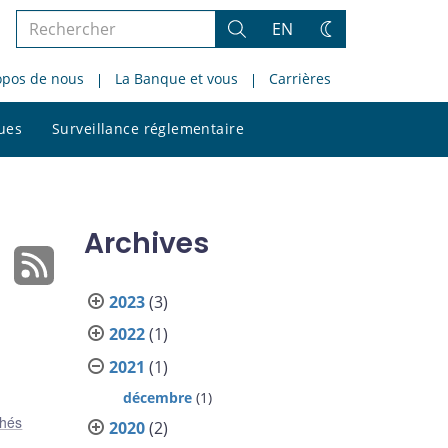
Rechercher
EN
Rechercher
Changez
dans
de
opos de nous
La Banque et vous
Carrières
le
thème
site
Rechercher
ques
Surveillance réglementaire
dans
le
site
Archives
2023
(3)
2022
(1)
2021
(1)
décembre
(1)
hés
2020
(2)