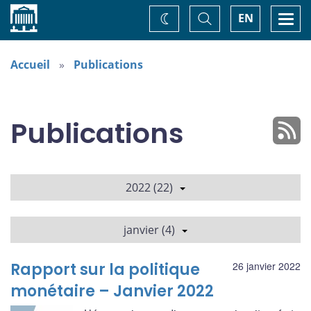
Accueil
Basculer
Togg
EN
Changez
la
navi
recherche
de
thème
Accueil
Publications
Publications
2022 (22)
janvier (4)
Rapport sur la politique
26 janvier 2022
monétaire – Janvier 2022