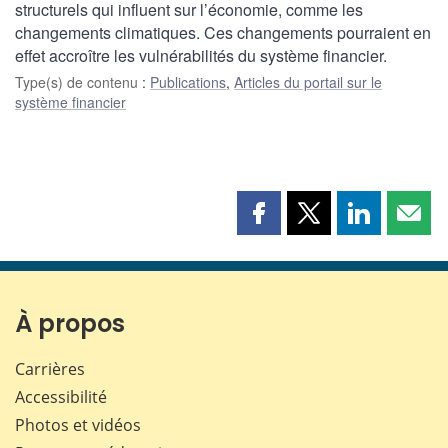
structurels qui influent sur l’économie, comme les
changements climatiques. Ces changements pourraient en
effet accroître les vulnérabilités du système financier.
Type(s) de contenu
:
Publications
,
Articles du portail sur le
système financier
Partager
Partager
Partager
Part
cette
cette
cette
cette
page
page
page
page
sur
sur
sur
par
Facebook
X
LinkedIn
courr
À propos
Carrières
Accessibilité
Photos et vidéos