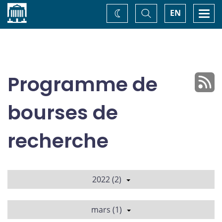
Accueil
Basculer
Togg
EN
Changez
la
navi
recherche
de
thème
Programme de
bourses de
recherche
2022 (2)
mars (1)