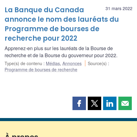
La Banque du Canada
31 mars 2022
annonce le nom des lauréats du
Programme de bourses de
recherche pour 2022
Apprenez-en plus sur les lauréats de la Bourse de
recherche et de la Bourse du gouverneur pour 2022.
Type(s) de contenu
:
Médias
,
Annonces
Source(s)
:
Programme de bourses de recherche
Partager
Partager
Partager
Part
cette
cette
cette
cette
page
page
page
page
sur
sur
sur
par
Facebook
X
LinkedIn
courr